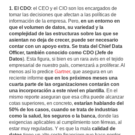
1. El CDO
: el CEO y el CIO son los encargados de
tomar las decisiones que afectan a las políticas de
información de la empresa. Pero,
en un entorno en
que el volumen de datos, su variedad y la
complejidad de las estructuras sobre las que se
asientan no deja de crecer, puede ser necesario
contar con un apoyo extra. Se trata del Chief Data
Officer, también conocido como CDO (Jefe de
Datos
). Esta figura, si bien es un rara avis en el tejido
empresarial de nuestro país, comenzará a proliferar. Al
menos así lo predice
Gartner
, que asegura en un
reciente informe
que en los próximos meses una
cuarta parte de las organizaciones contarán con
una incorporación a este nivel en plantilla
. En el
mismo reporte aseguran que esa cifra puede alcanzar
cotas superiores, en concreto,
estarían hablando del
50% de los casos, cuando se trata de industrias
como la salud, los seguros o la banca,
donde las
exigencias aplicables al cumplimiento son férreas, al
estar muy reguladas. Y es que la mala
calidad de
datos
tiene un alto coste financiero que hace perder