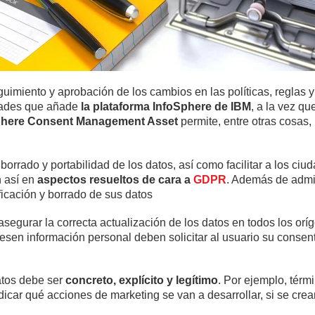
imiento y aprobación de los cambios en las políticas, reglas y
idades que añade
la plataforma InfoSphere de IBM
, a la vez qu
phere Consent Management Asset
permite, entre otras cosas, 
borrado y portabilidad de los datos, así como facilitar a los ciu
n así en
aspectos resueltos de cara a
GDPR
. Además de admin
ficación y borrado de sus datos
asegurar la correcta actualización de los datos en todos los or
esen información personal deben solicitar al usuario su consenti
atos debe ser
concreto, explícito y legítimo
. Por ejemplo, térm
icar qué acciones de marketing se van a desarrollar, si se crearán