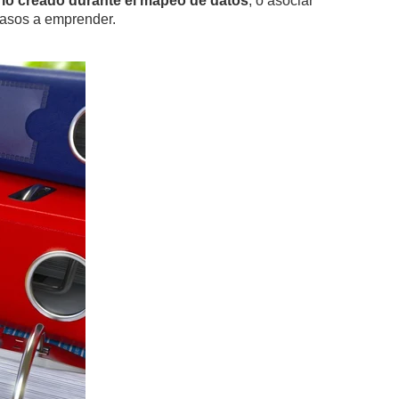
rio creado durante el mapeo de datos
, o asociar
 pasos a emprender.