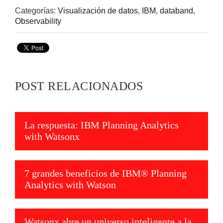
Categorías:
Visualización de datos
,
IBM
,
databand
,
Observability
POST RELACIONADOS
La respuesta: IBM Planning Analytics
with Watsonx
7 grandes beneficios de IBM® Planning
Analytics with Watson
Watsonx abre un universo inteligente a la