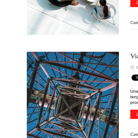
Cat
Vi
P
Una
ten
pro
Cat