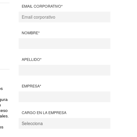
EMAIL CORPORATIVO
*
NOMBRE
*
APELLIDO
*
EMPRESA
*
os
gura
n
ceso
CARGO EN LA EMPRESA
ales.
os