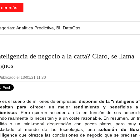
Leer más
egorías:
Analítica Predictiva
,
BI
,
DataOps
nteligencia de negocio a la carta? Claro, se llama
gnos
ublicado el 13/01/21 11:30
e es el sueño de millones de empresas:
disponer de la “inteligencia
esitan para ofrecer un mejor rendimiento y beneficios a
ionistas
. Pero quieren acceder a ella en función de sus necesid
ndo realmente lo necesiten y a un coste razonable. En resumen, un tr
ida o un mini-menú degustación con pocos platos, pero muy r
sladado al mundo de las tecnologías, una
solución de Busi
elligence
que ofrezca las conclusiones de negocio que se precisan 