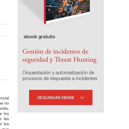
ncial
ue no
anda,
e los
e las
n los