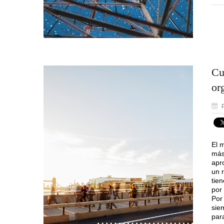
Cu
or
P
El 
más 
apr
un 
tie
por
Por 
sie
par