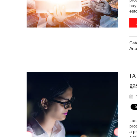
pro
hay
est
Cat
Anal
IA
ga
P
Las
pro
a p
sue