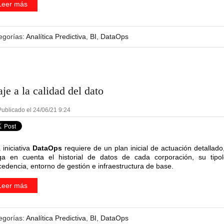
Leer más
egorías:
Analítica Predictiva
,
BI
,
DataOps
aje a la calidad del dato
ublicado el 24/06/21 9:24
 iniciativa
DataOps
requiere de un plan inicial de actuación detallado
ga en cuenta el historial de datos de cada corporación, su tipol
cedencia, entorno de gestión e infraestructura de base.
Leer más
egorías:
Analítica Predictiva
,
BI
,
DataOps