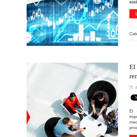
está
Cat
El
re
P
El 
imp
med
pro