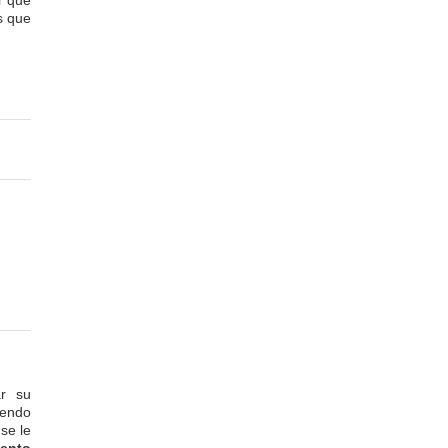
l que
s que
ar su
iendo
se le
ento