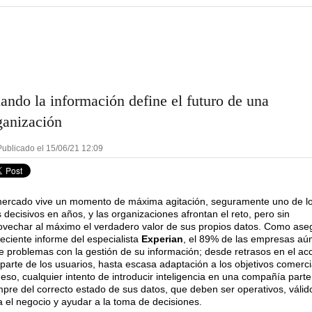
ando la información define el futuro de una
ganización
ublicado el 15/06/21 12:09
mercado vive un momento de máxima agitación, seguramente uno de l
decisivos en años, y las organizaciones afrontan el reto, pero sin
ovechar al máximo el verdadero valor de sus propios datos. Como ase
reciente informe del especialista
Experian
, el 89% de las empresas aú
ne problemas con la gestión de su información; desde retrasos en el ac
 parte de los usuarios, hasta escasa adaptación a los objetivos comerci
eso, cualquier intento de introducir inteligencia en una compañía parte
mpre del correcto estado de sus datos, que deben ser operativos, válid
a el negocio y ayudar a la toma de decisiones.