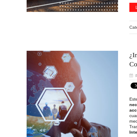
Cat
¿I
Co
P
Est
nec
acc
cua
med
Tra
Int