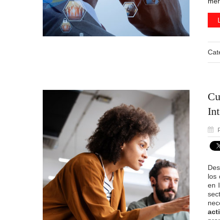
mer
Cat
Cu
In
P
Des
los
en 
sec
nec
act