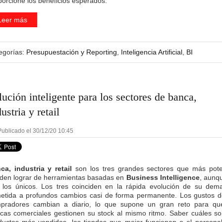
porcione los beneficios esperados.
Leer más
egorías:
Presupuestación y Reporting
,
Inteligencia Artificial
,
BI
lución inteligente para los sectores de banca,
ustria y retail
ublicado el 30/12/20 10:45
ca, industria y retail
son los tres grandes sectores que más pote
den lograr de herramientas basadas en
Business Intelligence
, aunq
 los únicos. Los tres coinciden en la rápida evolución de su dem
etida a profundos cambios casi de forma permanente. Los gustos d
pradores cambian a diario, lo que supone un gran reto para qu
cas comerciales gestionen su stock al mismo ritmo. Saber cuáles so