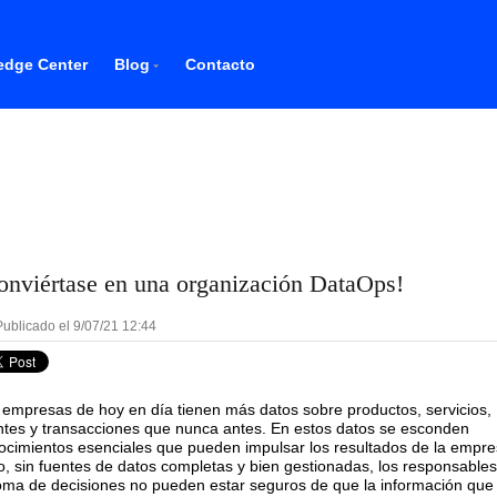
dge Center
Blog
Contacto
onviértase en una organización DataOps!
ublicado el 9/07/21 12:44
 empresas de hoy en día tienen más datos sobre productos, servicios,
entes y transacciones que nunca antes. En estos datos se esconden
ocimientos esenciales que pueden impulsar los resultados de la empre
o, sin fuentes de datos completas y bien gestionadas, los responsable
toma de decisiones no pueden estar seguros de que la información que