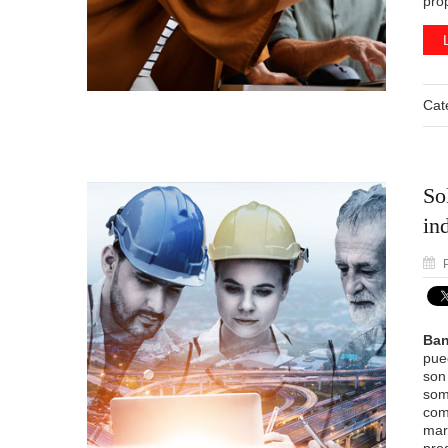
pro
Cat
So
ind
P
Ban
pue
son
som
com
mar