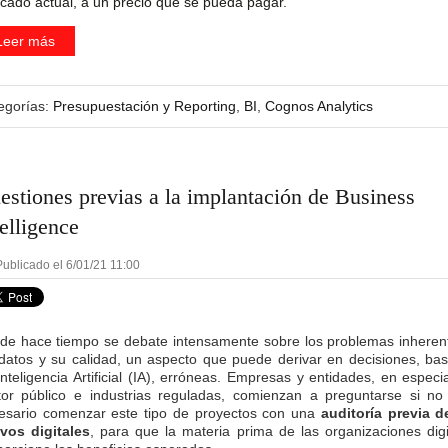
cado actual, a un precio que se pueda pagar.
Leer más
egorías:
Presupuestación y Reporting
,
BI
,
Cognos Analytics
estiones previas a la implantación de Business
telligence
ublicado el 6/01/21 11:00
de hace tiempo se debate intensamente sobre los problemas inheren
 datos y su calidad, un aspecto que puede derivar en decisiones, ba
Inteligencia Artificial (IA), erróneas. Empresas y entidades, en especia
tor público e industrias reguladas, comienzan a preguntarse si no
esario comenzar este tipo de proyectos con una
auditoría previa d
ivos digitales
, para que la materia prima de las organizaciones digi