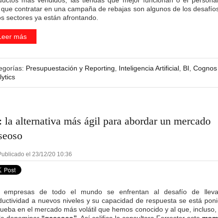
ductos más vendidos, las tiendas que mejor funcionan o el persona
 que contratar en una campaña de rebajas son algunos de los desafío
os sectores ya están afrontando.
Leer más
egorías:
Presupuestación y Reporting
,
Inteligencia Artificial
,
BI
,
Cognos
ytics
: la alternativa más ágil para abordar un mercado
seoso
ublicado el 23/12/20 10:36
 empresas de todo el mundo se enfrentan al desafío de llev
ductividad a nuevos niveles y su capacidad de respuesta se está pon
rueba en el mercado más volátil que hemos conocido y al que, incluso, 
le denominar
“gaseoso”
. Así califica la consultora Forrester este
mom