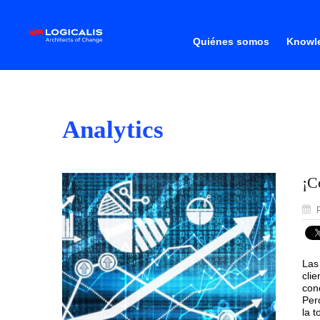
Quiénes somos
Knowle
Analytics
¡C
P
Las
cli
con
Per
la 