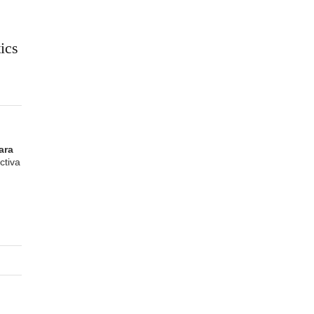
ics
ara
ctiva