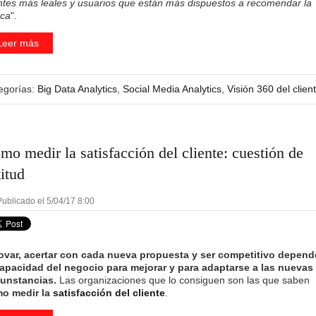
entes más leales y usuarios que están más dispuestos a recomendar la
ca
".
Leer más
egorías:
Big Data Analytics
,
Social Media Analytics
,
Visión 360 del clien
mo medir la satisfacción del cliente: cuestión de
titud
ublicado el 5/04/17 8:00
ovar, acertar con cada nueva propuesta y ser competitivo depend
capacidad del negocio para mejorar y para adaptarse a las nuevas
cunstancias.
Las organizaciones que lo consiguen son las que saben
o medir la
satisfacción del cliente
.