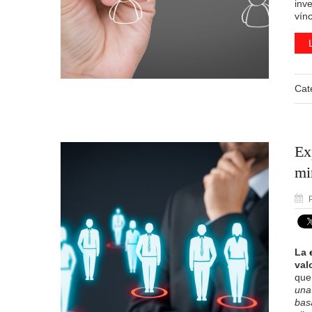
inve
vín
Cat
Ex
mi
P
La
val
que
una
bas