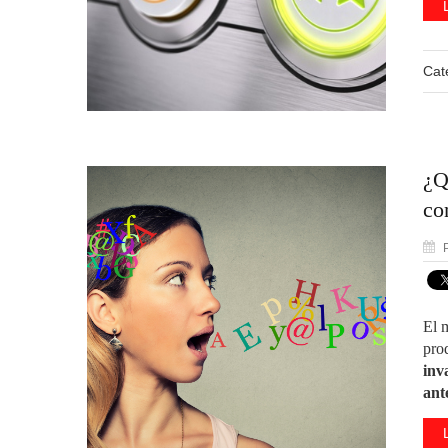
Cat
¿Q
co
P
El 
pro
inv
ant