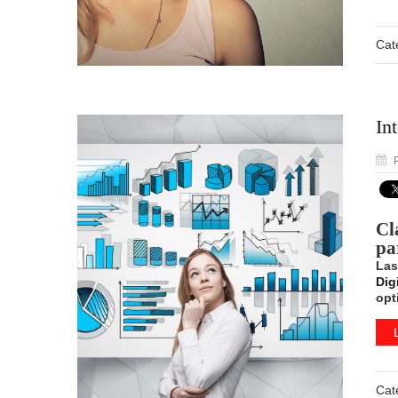
Cat
In
P
Cl
pa
Las
Digi
opt
Cat