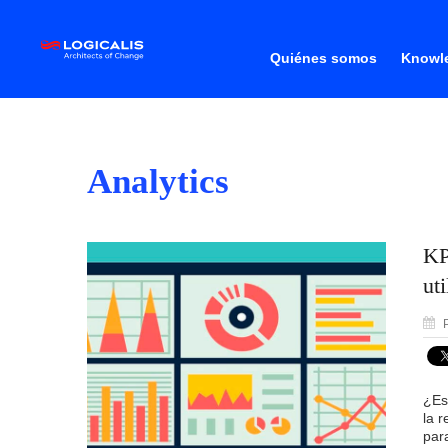
Quiénes somos
Knowle
Analytics
KP
uti
P
¿Es
la 
par