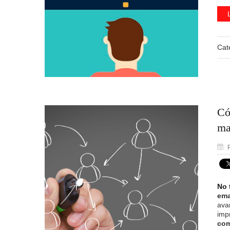
Cat
Có
ma
P
No 
ema
ava
imp
co