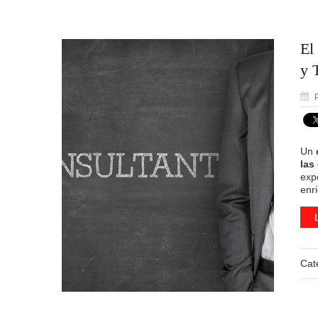
El
y 
P
Un
las
exp
enr
Cat