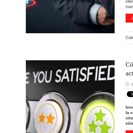
cli
mar
Cat
Có
ac
P
Inn
la 
cir
cóm