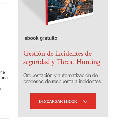
e
una
e una
a
n