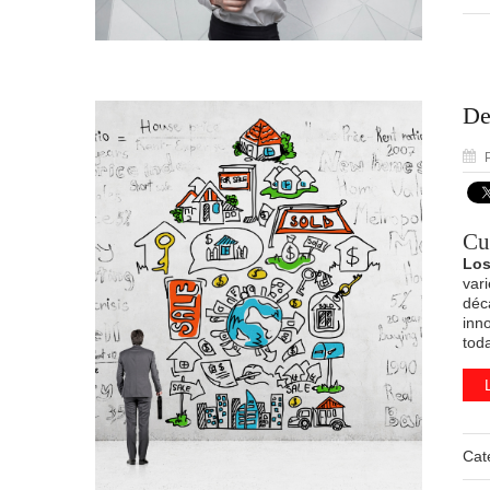
De
P
Cu
Los
var
déc
inno
tod
Cat