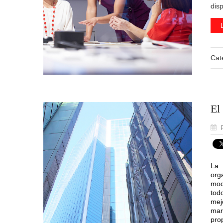
disp
Cat
El
P
La 
org
mod
tod
mej
mar
pro