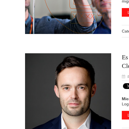
mig
Cat
Es
Cl
P
Mic
Logi