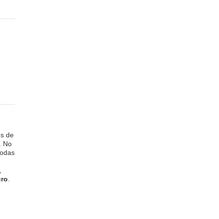
es de
. No
todas
,
uro
.