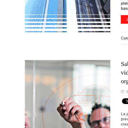
pla
bas
Cat
Sa
vi
or
P
La 
pre
cre