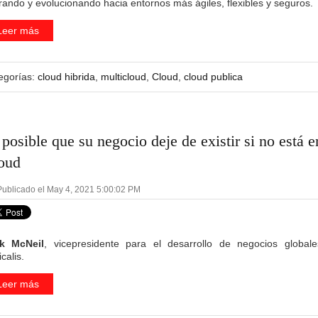
rando y evolucionando hacia entornos más ágiles, flexibles y seguros.
Leer más
egorías:
cloud hibrida
,
multicloud
,
Cloud
,
cloud publica
 posible que su negocio deje de existir si no está e
oud
ublicado el May 4, 2021 5:00:02 PM
k McNeil
, vicepresidente para el desarrollo de negocios global
calis.
Leer más