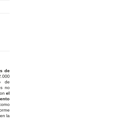
es de
2.000
o de
os no
con
el
ento
omo
norme
en la