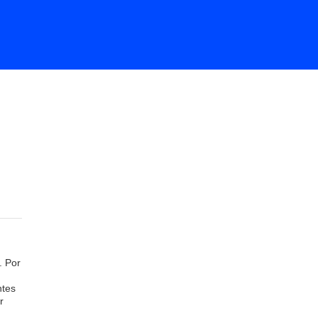
. Por
ntes
r