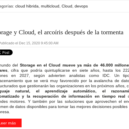
egorías:
cloud hibrida
,
multicloud
,
Cloud
,
devops
orage y Cloud, el arcoíris después de la tormenta
ublicado el Dec 15, 2020 9:45:00 AM
mundo del
Storage en el Cloud
mueve ya más de 46.000 millon
ares
, cifra que podría quintuplicarse en siete años, hasta los 22
lones en 2027, según advierten analistas como IDC. Un tip
acenamiento que se verá muy favorecido por la avalancha de dat
ructurados que gestionarán las organizaciones en los próximos años, 
nguaje natural, el aprendizaje automático, el razonami
omatizado y la recuperación de información en tiempo real
c
ndes motores. Y también por las soluciones que aprovechen el e
umen de datos disponibles para tomar las mejores decisiones posibles 
resa.
Leer más