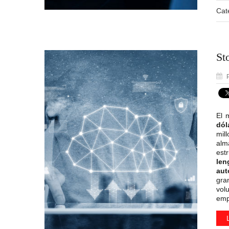
Cat
St
P
El 
dól
mil
alm
est
le
aut
gra
vol
emp