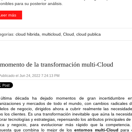
onibles para su posterior análisis.
Leer más
egorías:
cloud hibrida
,
multicloud
,
Cloud
,
cloud publica
 momento de la transformación multi-Cloud
ublicado el Jun 24, 2022 7:24:13 PM
última década ha dejado momentos de gran incertidumbre en
anizaciones y mercados de todo el mundo, con cambios radicales d
elos de negocio, dirigidos ahora a cubrir realmente las necesidad
os los clientes. Es una transformación inevitable que aúna la necesid
orar tecnologías y estrategias, repensando los atributos principales de
ca y negocio, para evolucionar más rápido que la competencia
puesta que combina lo mejor de los
entornos multi-Cloud
para 