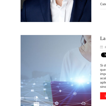
Cat
La
P
Si 
qu
impo
aca
apl
sin