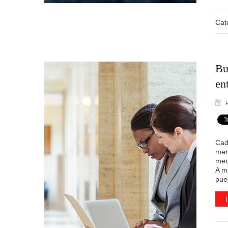
Cat
Bu
en
P
Cad
mer
med
A m
pue