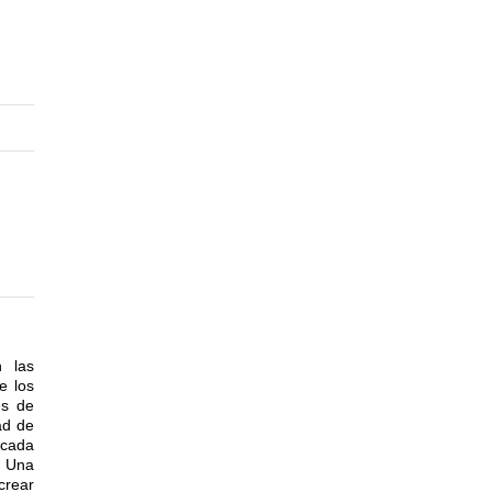
 las
e los
es de
ad de
 cada
. Una
crear