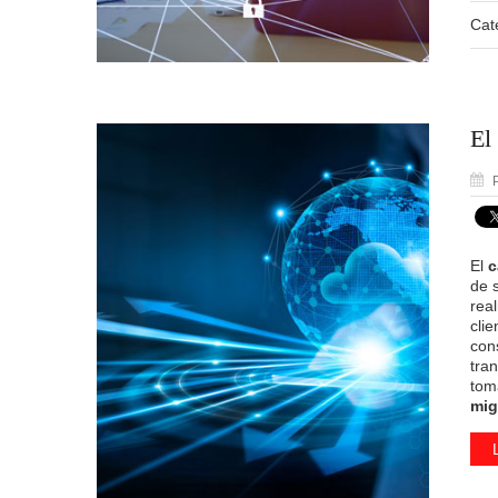
Cat
El
P
El
c
de s
rea
clie
con
tra
tom
mig