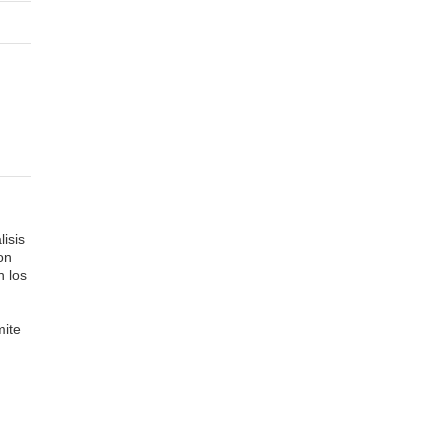
isis
on
n los
mite