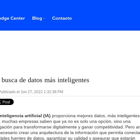
dge Center
Blog
Contacto
 busca de datos más inteligentes
ublicado el Jun 27, 2022 1:32:38 PM
inteligencia artificial (IA)
proporciona mejores datos, más inteligentes
, muchas empresas saben que ya no es solo una opción, sino una
igación para transformarse digitalmente y ganar competitividad. Pero a
necesario crear una arquitectura de la información que permita conecta
tiples fuentes de datos, garantizar su calidad y asegurar que estarán