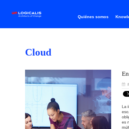
Quiénes somos
Knowle
Cloud
En
P
La
eso
obl
es 
múl