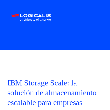
IBM Storage Scale: la
solución de almacenamiento
escalable para empresas