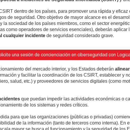
CSIRT dentro de los países, para promover una rápida y eficaz 
gos de seguridad. Otro objetivo de mayor alcance es el desarro
la sociedad de los países miembros, como el sector energético, 
das como operadores de servicios esenciales), deberán aplicar l
al cualquier incidente
de seguridad considerado grave.
cionamiento del mercado interior, y los Estados deberán
alinea
rmación y facilitar la coordinación de los CSIRT, establecer y no
ciero, salud, etc.) y proveedores de servicios digitales (como 
incidentes
que puedan impedir las actividades económicas o cau
ionamiento de los sistemas y redes críticos.
edida para que las organizaciones (públicas o privadas) comie
ibilidad de la información (tanto de terceros como interna). En 
scala mayor se busca el funcionamiento y la seguridad de los 