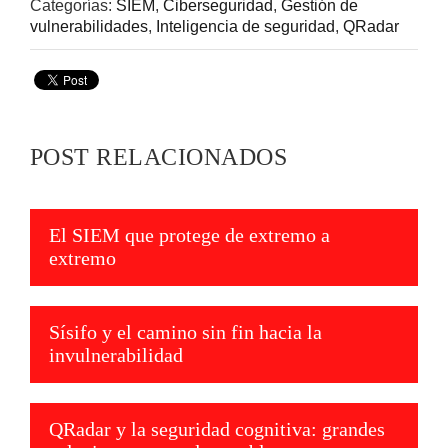
Categorías:
SIEM
,
Ciberseguridad
,
Gestión de
vulnerabilidades
,
Inteligencia de seguridad
,
QRadar
POST RELACIONADOS
El SIEM que protege de extremo a
extremo
Sísifo y el camino sin fin hacia la
invulnerabilidad
QRadar y la seguridad cognitiva: grandes