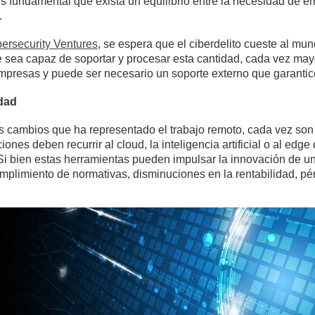
s fundamental que exista un equilibrio entre la necesidad de e
.
ersecurity Ventures
, se espera que el ciberdelito cueste al mu
e sea capaz de soportar y procesar esta cantidad, cada vez may
presas y puede ser necesario un soporte externo que garantice
idad
os cambios que ha representado el trabajo remoto, cada vez son
iones deben recurrir al cloud, la inteligencia artificial o al ed
 Si bien estas herramientas pueden impulsar la innovación de u
plimiento de normativas, disminuciones en la rentabilidad, pér