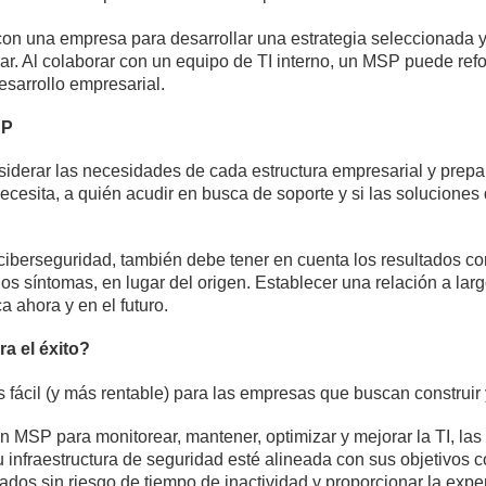
n una empresa para desarrollar una estrategia seleccionada y
rar. Al colaborar con un equipo de TI interno, un MSP puede refo
esarrollo empresarial.
SP
iderar las necesidades de cada estructura empresarial y prepa
ecesita, a quién acudir en busca de soporte y si las solucione
ciberseguridad, también debe tener en cuenta los resultados c
 los síntomas, en lugar del origen. Establecer una relación a la
 ahora y en el futuro.
a el éxito?
ácil (y más rentable) para las empresas que buscan construir y
un MSP para monitorear, mantener, optimizar y mejorar la TI, l
infraestructura de seguridad esté alineada con sus objetivos c
ados sin riesgo de tiempo de inactividad y proporcionar la exp