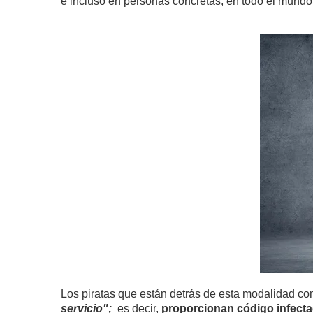
e incluso en personas concretas, en todo el mundo
Los piratas que están detrás de esta modalidad co
servicio";
es decir,
proporcionan código infectad