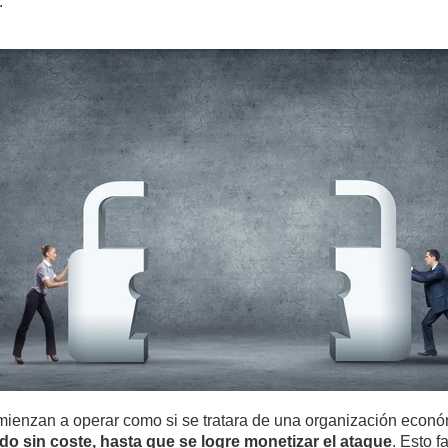
.
mienzan a operar como si se tratara de una organización econó
o sin coste, hasta que se logre monetizar el ataque
. Esto f