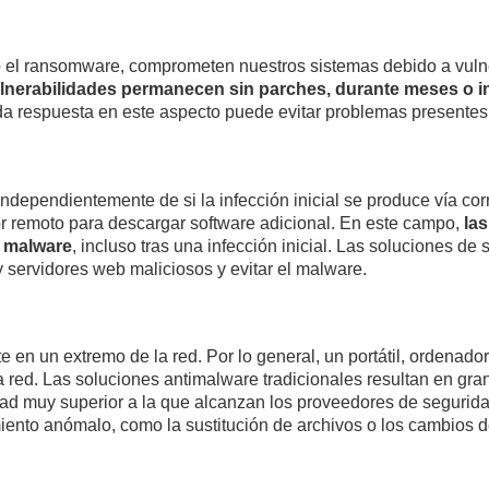
o el ransomware, comprometen nuestros sistemas debido a vulne
lnerabilidades permanecen sin parches, durante meses o i
ida respuesta en este aspecto puede evitar problemas presentes 
Independientemente de si la infección inicial se produce vía cor
r remoto para descargar software adicional. En este campo,
la
l malware
, incluso tras una infección inicial. Las soluciones 
 servidores web maliciosos y evitar el malware.
 en un extremo de la red. Por lo general, un portátil, ordenado
 red. Las soluciones antimalware tradicionales resultan en gra
d muy superior a la que alcanzan los proveedores de seguridad
ento anómalo, como la sustitución de archivos o los cambios de