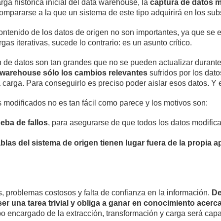
ga histórica inicial del data warehouse, la
captura de datos 
mpararse a la que un sistema de este tipo adquirirá en los sub
ontenido de los datos de origen no son importantes, ya que se 
as iterativas, sucede lo contrario: es un asunto crítico.
én de datos son tan grandes que no se pueden actualizar durant
a warehouse sólo los cambios relevantes
sufridos por los dato
 carga. Para conseguirlo es preciso poder aislar esos datos. Y
 modificados no es tan fácil como parece y los motivos son:
eba de fallos
, para asegurarse de que todos los datos modific
ablas del sistema de origen tienen lugar fuera de la propia a
s, problemas costosos y falta de confianza en la información.
De
er una tarea trivial y obliga a ganar en conocimiento acerc
po encargado de la extracción, transformación y carga será cap