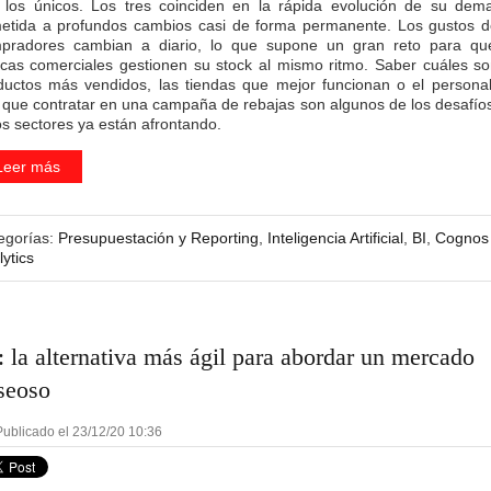
 los únicos. Los tres coinciden en la rápida evolución de su dem
etida a profundos cambios casi de forma permanente. Los gustos d
pradores cambian a diario, lo que supone un gran reto para qu
cas comerciales gestionen su stock al mismo ritmo. Saber cuáles so
ductos más vendidos, las tiendas que mejor funcionan o el persona
 que contratar en una campaña de rebajas son algunos de los desafío
os sectores ya están afrontando.
Leer más
egorías:
Presupuestación y Reporting
,
Inteligencia Artificial
,
BI
,
Cognos
ytics
: la alternativa más ágil para abordar un mercado
seoso
ublicado el 23/12/20 10:36