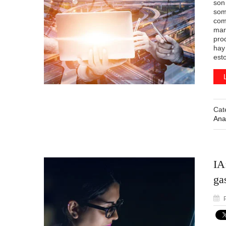
son
som
com
mar
pro
hay
est
Cat
Anal
IA
ga
P