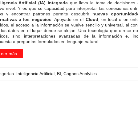
eligencia Artificial (IA) integrada
que lleva la toma de decisiones 
vo nivel. Y es que su capacidad para interpretar las conexiones entr
os y encontrar patrones permite descubrir
nuevas oportunidad
ernativas a los negocios
. Apoyado en el
Cloud
, en local o en ent
ridos, el acceso a la información se vuelve sencillo y universal, al con
 los datos en el lugar donde se alojan. Una tecnología que ofrece no
ficos, sino interpretaciones avanzadas de la información e, inc
puesta a preguntas formuladas en lenguaje natural.
Leer más
egorías:
Inteligencia Artificial
,
BI
,
Cognos Analytics