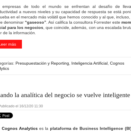
 empresas de todo el mundo se enfrentan al desafío de llev
ductividad a nuevos niveles y su capacidad de respuesta se está pon
rueba en el mercado más volátil que hemos conocido y al que, incluso, 
le denominar
“gaseoso”
. Así califica la consultora Forrester este
mom
cial para los negocios
, que coincide, además, con una escalada bruta
r de la información.
Leer más
egorías:
Presupuestación y Reporting
,
Inteligencia Artificial
,
Cognos
ytics
ando la analítica del negocio se vuelve inteligente
ublicado el 16/12/20 11:30
 Cognos Analytics
es la
plataforma de Business Intelligence (B