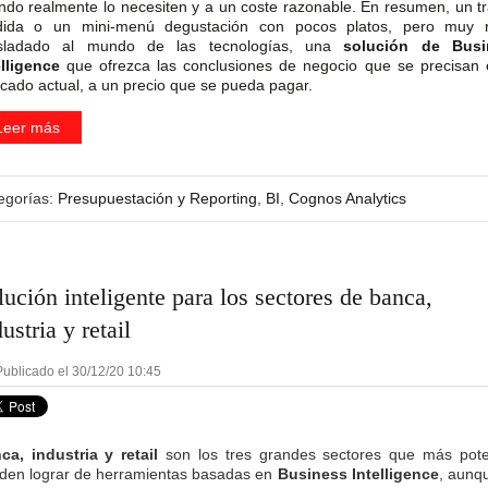
ndo realmente lo necesiten y a un coste razonable. En resumen, un tr
ida o un mini-menú degustación con pocos platos, pero muy r
sladado al mundo de las tecnologías, una
solución de Busi
elligence
que ofrezca las conclusiones de negocio que se precisan 
cado actual, a un precio que se pueda pagar.
Leer más
egorías:
Presupuestación y Reporting
,
BI
,
Cognos Analytics
lución inteligente para los sectores de banca,
ustria y retail
ublicado el 30/12/20 10:45
ca, industria y retail
son los tres grandes sectores que más pote
den lograr de herramientas basadas en
Business Intelligence
, aunq