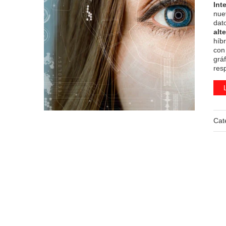
Int
nue
dat
alt
híb
con
grá
res
Cat