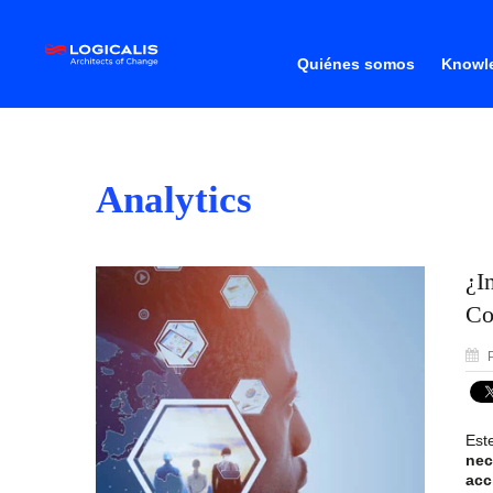
Quiénes somos
Knowle
Analytics
¿I
Co
P
Est
nec
acc