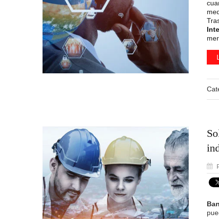
cua
med
Tra
Int
mer
Cat
So
ind
P
Ban
pue