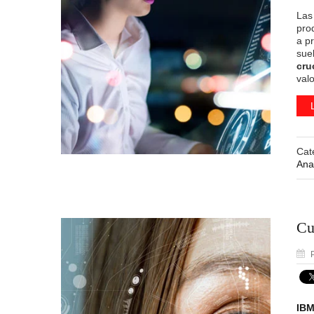
Las
pro
a p
sue
cru
valo
Cat
Anal
Cu
P
IBM