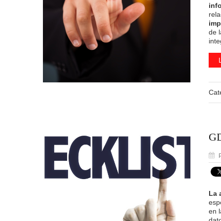
inf
rel
imp
de 
int
Cat
GD
P
La 
esp
en 
dat