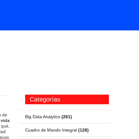
Categorías
n de
Big Data Analytics
(261)
 vida
 qué,
Cuadro de Mando Integral
(128)
dad
gicas