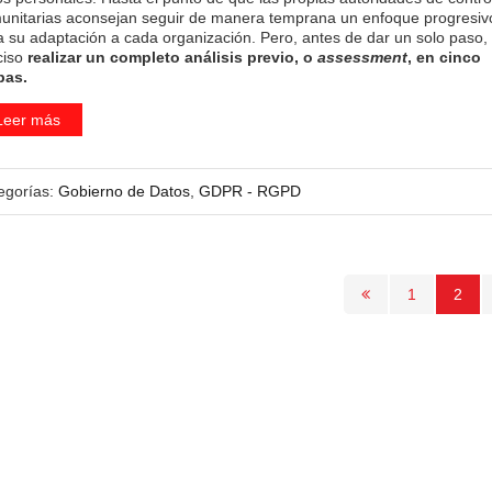
unitarias aconsejan seguir de manera temprana un enfoque progresiv
a su adaptación a cada organización. Pero, antes de dar un solo paso,
ciso
realizar un completo análisis previo, o
assessment
, en cinco
pas.
Leer más
egorías:
Gobierno de Datos
,
GDPR - RGPD
1
2