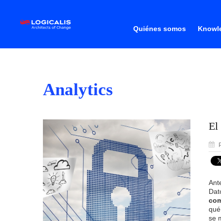
Quiénes somos
Knowle
Analytics
El
P
Ant
Dat
com
qué
se 