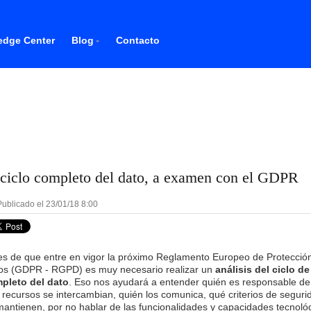
dge Center
Blog
Contacto
 ciclo completo del dato, a examen con el GDPR
ublicado el 23/01/18 8:00
es de que entre en vigor la próximo Reglamento Europeo de Protecció
os (GDPR - RGPD) es muy necesario realizar un
análisis del ciclo de
pleto del dato
. Eso nos ayudará a entender quién es responsable de
 recursos se intercambian, quién los comunica, qué criterios de seguri
mantienen, por no hablar de las funcionalidades y capacidades tecnoló