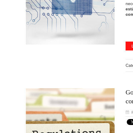
nec
est
com
Cat
Go
co
P