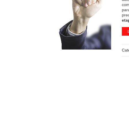
com
par
pre
eta
Cat