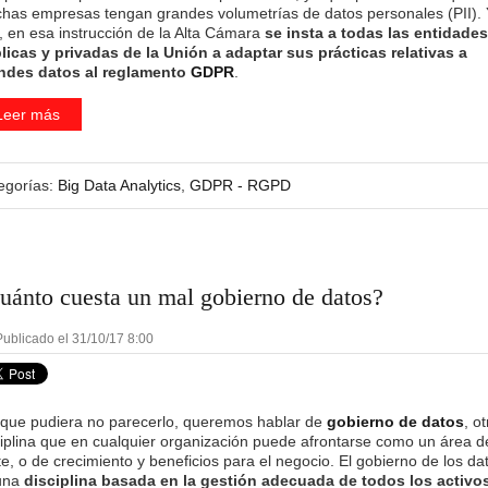
has empresas tengan grandes volumetrías de datos personales (PII). 
, en esa instrucción de la Alta Cámara
se insta a todas las entidades
licas y privadas de la Unión a adaptar sus prácticas relativas a
ndes datos al reglamento
GDPR
.
Leer más
egorías:
Big Data Analytics
,
GDPR - RGPD
uánto cuesta un mal gobierno de datos?
ublicado el 31/10/17 8:00
que pudiera no parecerlo, queremos hablar de
gobierno de datos
, ot
ciplina que en cualquier organización puede afrontarse como un área d
e, o de crecimiento y beneficios para el negocio. El gobierno de los da
una
disciplina basada en la gestión adecuada de todos los activo