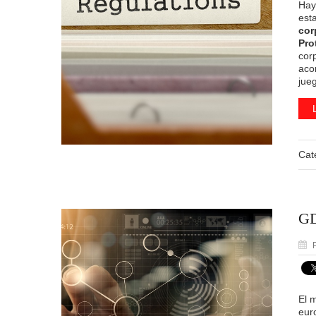
Hay
est
cor
Pro
cor
aco
jue
Cat
GD
P
El 
eur