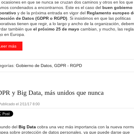
 ocasiones en que se nunca se cruzan dos caminos y otros en los que
amos condenados a encontrarnos. Este es el caso del
buen gobierno
porativo
y de la próxima entrada en vigor del
Reglamento europeo d
tección de Datos (GDPR o RGPD)
. Si insistimos en que las políticas
porativas tienen que regir, a lo largo y ancho de la organización, debe
rdar también que
el próximo 25 de mayo
cambian, y mucho, las regla
go en Europa.
Leer más
egorías:
Gobierno de Datos
,
GDPR - RGPD
PR y Big Data, más unidos que nunca
ublicado el 2/11/17 8:00
mundo del
Big Data
cobra una vez más importancia con la nueva norma
opea sobre protección de datos personales, ya que puede darse que