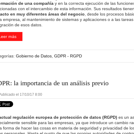
ormación de una compañía
y en la correcta ejecución de las funcione
acionadas con el intercambio de esta información. Sus resultados tiene
acto en muy diferentes áreas del negocio
, desde los procesos bási
la empresa, al mantenimiento de sistemas y aplicaciones o a las tareas
egración de esos datos.
Leer más
egorías:
Gobierno de Datos
,
GDPR - RGPD
PR: la importancia de un análisis previo
ublicado el 17/10/17 8:00
actual regulación europea de protección de datos (RGPD)
es un a
ecialmente sensible para las empresas, ya que introduce un cambio ra
la forma de hacer las cosas en materia de seguridad y privacidad de lo
os personales. Hasta el punto de que las propias autoridades de contro