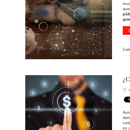
muc
que
púb
gra
Cat
¿C
P
Aun
dis
cost
es 